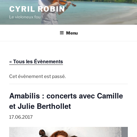
Aller
CYRIL ROBIN
au
Le violoneux fou !
contenu
principal
Menu
« Tous les Évènements
Cet évènement est passé.
Amabilis : concerts avec Camille
et Julie Berthollet
17.06.2017