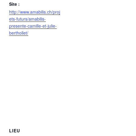
Site :
http://www.amabilis.ch/proj
ets-futurs/amabilis-
presente-camille-et-julie-
berthollet/
LIEU