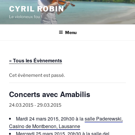
Aller
CYRIL ROBIN
au
Le violoneux fou !
contenu
principal
Menu
« Tous les Évènements
Cet évènement est passé.
Concerts avec Amabilis
24.03.2015
-
29.03.2015
Mardi 24 mars 2015, 20h30 à la
salle Paderewski,
Casino de Montbenon, Lausanne
Mercredi 25 mars 2015, 20h30 à la
salle del