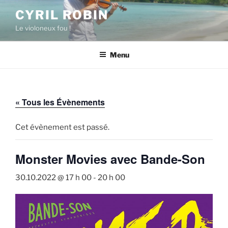
Aller
CYRIL ROBIN
au
Le violoneux fou !
contenu
principal
Menu
« Tous les Évènements
Cet évènement est passé.
Monster Movies avec Bande-Son
30.10.2022 @ 17 h 00
-
20 h 00