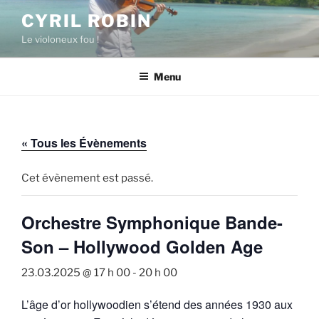
Aller
CYRIL ROBIN
au
Le violoneux fou !
contenu
principal
Menu
« Tous les Évènements
Cet évènement est passé.
Orchestre Symphonique Bande-
Son – Hollywood Golden Age
23.03.2025 @ 17 h 00
-
20 h 00
L’âge d’or hollywoodien s’étend des années 1930 aux