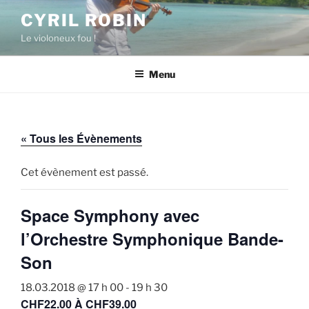
Aller
CYRIL ROBIN
au
Le violoneux fou !
contenu
principal
Menu
« Tous les Évènements
Cet évènement est passé.
Space Symphony avec
l’Orchestre Symphonique Bande-
Son
18.03.2018 @ 17 h 00
-
19 h 30
CHF22.00 À CHF39.00