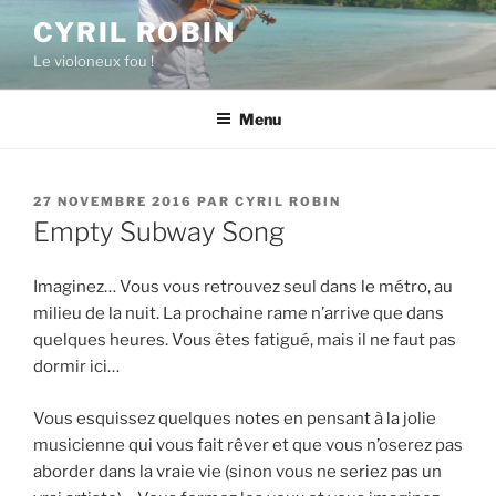
Aller
CYRIL ROBIN
au
Le violoneux fou !
contenu
principal
Menu
PUBLIÉ
27 NOVEMBRE 2016
PAR
CYRIL ROBIN
LE
Empty Subway Song
Imaginez… Vous vous retrouvez seul dans le métro, au
milieu de la nuit. La prochaine rame n’arrive que dans
quelques heures. Vous êtes fatigué, mais il ne faut pas
dormir ici…
Vous esquissez quelques notes en pensant à la jolie
musicienne qui vous fait rêver et que vous n’oserez pas
aborder dans la vraie vie (sinon vous ne seriez pas un