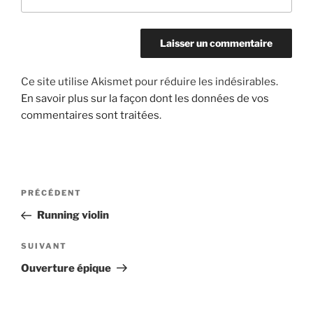
Ce site utilise Akismet pour réduire les indésirables.
En savoir plus sur la façon dont les données de vos
commentaires sont traitées
.
Navigation
Article
PRÉCÉDENT
de
précédent
Running violin
l’article
Article
SUIVANT
suivant
Ouverture épique