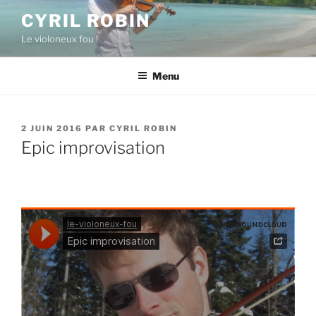
Aller
CYRIL ROBIN
au
Le violoneux fou !
contenu
principal
Menu
PUBLIÉ
2 JUIN 2016
PAR
CYRIL ROBIN
LE
Epic improvisation