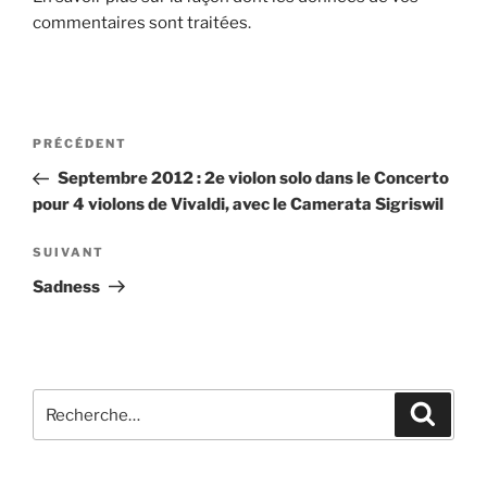
commentaires sont traitées
.
Navigation
Article
PRÉCÉDENT
de
précédent
Septembre 2012 : 2e violon solo dans le Concerto
l’article
pour 4 violons de Vivaldi, avec le Camerata Sigriswil
Article
SUIVANT
suivant
Sadness
Recherche
Recher
pour
: